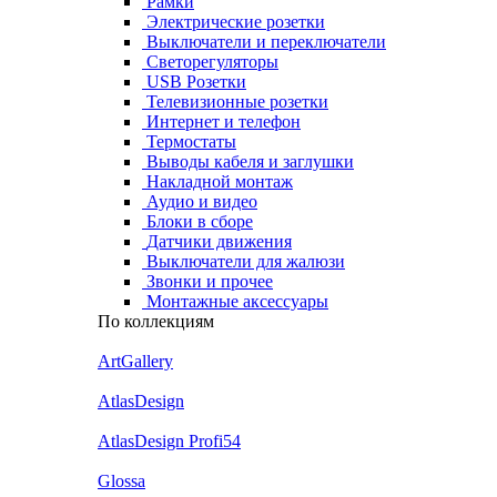
Рамки
Электрические розетки
Выключатели и переключатели
Светорегуляторы
USB Розетки
Телевизионные розетки
Интернет и телефон
Термостаты
Выводы кабеля и заглушки
Накладной монтаж
Аудио и видео
Блоки в сборе
Датчики движения
Выключатели для жалюзи
Звонки и прочее
Монтажные аксессуары
По коллекциям
ArtGallery
AtlasDesign
AtlasDesign Profi54
Glossa