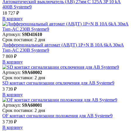
Автоматический выключатель (АВ) 27мм C 125A 3P 10 kA
400В Systeme9
18 727 ₽
В корзинy
Артикул:
S9D41610
Срок поставки: 2 дня
Дифференциальный автомат (АВДТ) 1P+N B 10A 6kA 30мА
Тип-AC 230В Systeme9
7 869 ₽
В корзинy
Артикул:
S9A60002
Срок поставки: 2 дня
SD контакт сигнализации отключения для АВ Systeme9
3 739 ₽
В корзинy
Артикул:
S9A60001
Срок поставки: 2 дня
OF контакт сигнализации положения для АВ Systeme9
3 739 ₽
В корзинy