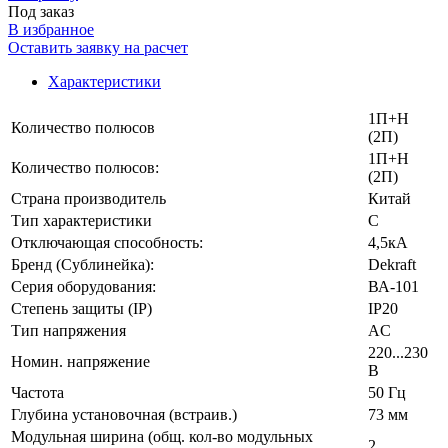
Под заказ
В избранное
Оставить заявку на расчет
Характеристики
1П+Н
Количество полюсов
(2П)
1П+Н
Количество полюсов:
(2П)
Страна производитель
Китай
Тип характеристики
C
Отключающая способность:
4,5кА
Бренд (Сублинейка):
Dekraft
Серия оборудования:
ВА-101
Степень защиты (IP)
IP20
Тип напряжения
AC
220...230
Номин. напряжение
В
Частота
50 Гц
Глубина установочная (встраив.)
73 мм
Модульная ширина (общ. кол-во модульных
2