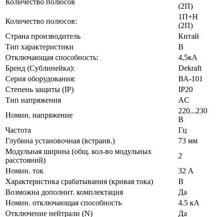
Количество полюсов
(2П)
1П+Н
Количество полюсов:
(2П)
Страна производитель
Китай
Тип характеристики
B
Отключающая способность:
4,5кА
Бренд (Сублинейка):
Dekraft
Серия оборудования:
ВА-101
Степень защиты (IP)
IP20
Тип напряжения
AC
220...230
Номин. напряжение
В
Частота
Гц
Глубина установочная (встраив.)
73 мм
Модульная ширина (общ. кол-во модульных
2
расстояний)
Номин. ток
32 А
Характеристика срабатывания (кривая тока)
B
Возможна дополнит. комплектация
Да
Номин. отключающая способность
4.5 кА
Отключение нейтрали (N)
Да