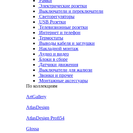
Рамки
Электрические розетки
Выключатели и переключатели
Светорегуляторы
USB Розетки
Телевизионные розетки
Интернет и телефон
Термостаты
Выводы кабеля и заглушки
Накладной монтаж
Аудио и видео
Блоки в сборе
Датчики движения
Выключатели для жалюзи
Звонки и прочее
Монтажные аксессуары
По коллекциям
ArtGallery
AtlasDesign
AtlasDesign Profi54
Glossa